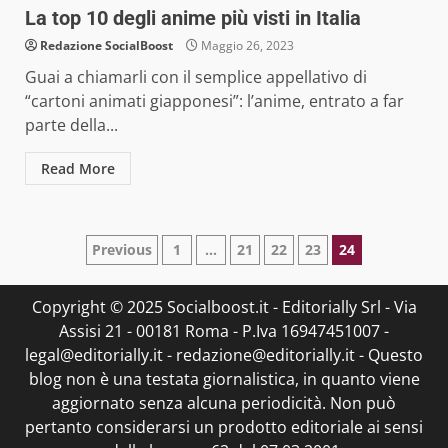
La top 10 degli anime più visti in Italia
Redazione SocialBoost
Maggio 26, 2023
Guai a chiamarli con il semplice appellativo di
“cartoni animati giapponesi”: l’anime, entrato a far
parte della...
Read More
Paginazione
Previous
1
…
21
22
23
24
degli
Copyright © 2025 Socialboost.it - Editorially Srl - Via
articoli
Assisi 21 - 00181 Roma - P.Iva 16947451007 -
legal@editorially.it - redazione@editorially.it - Questo
blog non è una testata giornalistica, in quanto viene
aggiornato senza alcuna periodicità. Non può
pertanto considerarsi un prodotto editoriale ai sensi