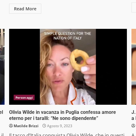
Read More
Personaggi
el
Olivia Wilde in vacanza in Puglia confessa amore
J.
eterno per i taralli: “Ne sono dipendente”
a 
Matilde Brizzi
Agosto 9, 2023
il
Il tacco d’Italia conquista Olivia Wilde, che in questi
A 