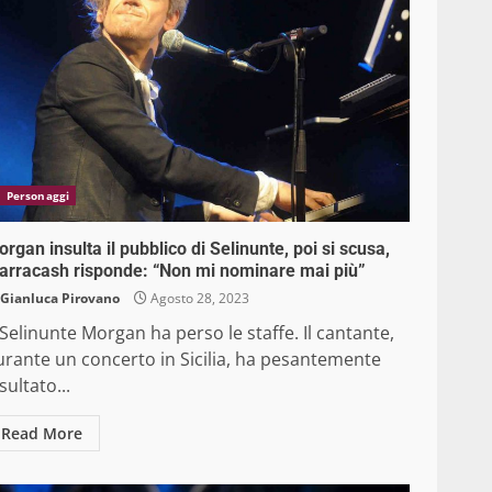
Personaggi
rgan insulta il pubblico di Selinunte, poi si scusa,
arracash risponde: “Non mi nominare mai più”
Gianluca Pirovano
Agosto 28, 2023
Selinunte Morgan ha perso le staffe. Il cantante,
urante un concerto in Sicilia, ha pesantemente
sultato...
Read More