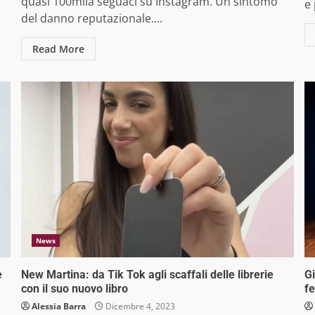
quasi 100mila seguaci su Instagram. Un sintomo
e 
del danno reputazionale....
Read More
News
e
New Martina: da Tik Tok agli scaffali delle librerie
Gi
con il suo nuovo libro
f
Alessia Barra
Dicembre 4, 2023