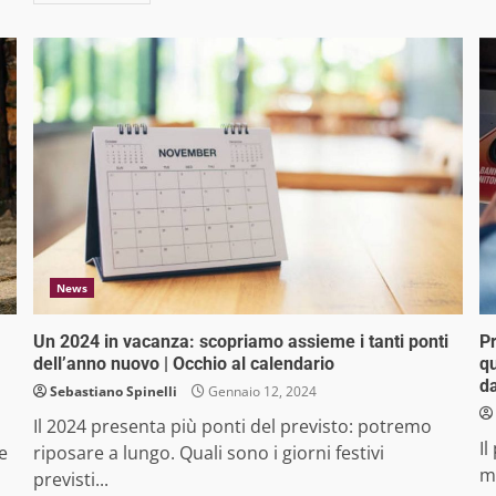
News
Un 2024 in vacanza: scopriamo assieme i tanti ponti
Pr
dell’anno nuovo | Occhio al calendario
qu
da
Sebastiano Spinelli
Gennaio 12, 2024
Il 2024 presenta più ponti del previsto: potremo
Il
e
riposare a lungo. Quali sono i giorni festivi
mi
previsti...