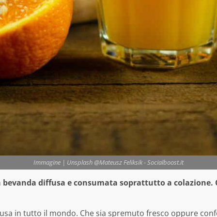
Immagine | Unsplash @Mateusz Feliksik - Socialboost.it
a bevanda diffusa e consumata soprattutto a colazione. Co
fusa in tutto il mondo. Che sia spremuto fresco oppure confe