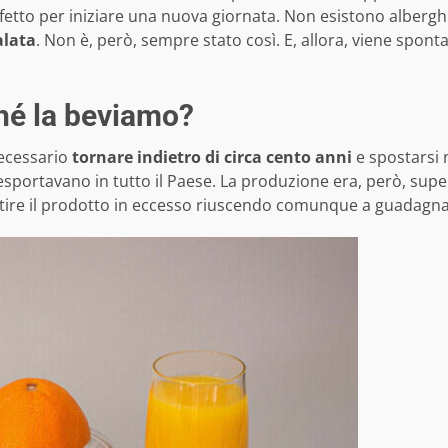
tto per iniziare una nuova giornata. Non esistono alberghi o
alata
. Non è, però, sempre stato così. E, allora, viene spon
hé la beviamo?
necessario
tornare indietro di circa cento anni
e spostarsi n
esportavano in tutto il Paese. La produzione era, però, supe
altire il prodotto in eccesso riuscendo comunque a guadagn