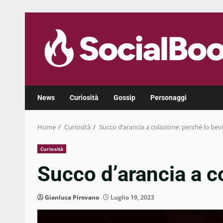
Skip
to
content
News
Curiosità
Gossip
Personaggi
Home
Curiosità
Succo d’arancia a colazione: perché lo be
Curiosità
Succo d’arancia a c
Gianluca Pirovano
Luglio 19, 2023