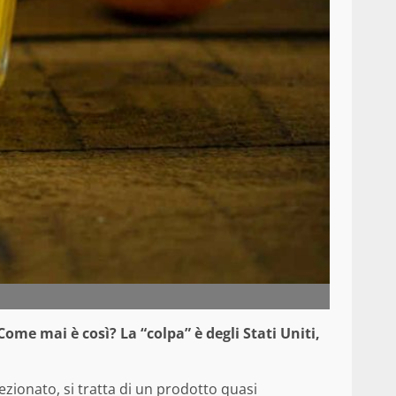
me mai è così? La “colpa” è degli Stati Uniti,
zionato, si tratta di un prodotto quasi