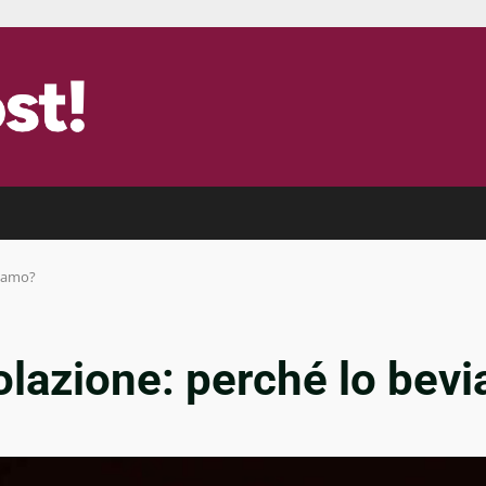
viamo?
olazione: perché lo bev