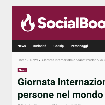
Skip
to
content
News
Curiosità
Gossip
Personaggi
Home
News
Giornata Internazionale Alfabetizzazione, 76
News
Giornata Internazion
persone nel mondo 