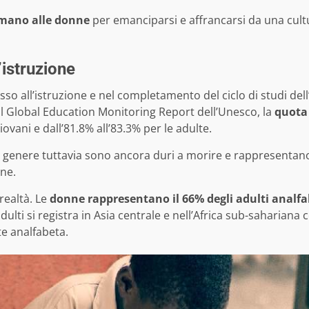
 mano alle donne
per emanciparsi e affrancarsi da una cultu
’istruzione
ccesso all’istruzione e nel completamento del ciclo di studi de
 il Global Education Monitoring Report dell’Unesco, la
quota 
ovani e dall’81.8% all’83.3% per le adulte.
i di genere tuttavia sono ancora duri a morire e rappresenta
one.
realtà. Le
donne rappresentano il 66% degli adulti analfa
dulti si registra in Asia centrale e nell’Africa sub-sahariana 
e analfabeta.