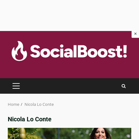
×
Skip
to
content
PRIMARY
MENU
Home
Nicola Lo Conte
Nicola Lo Conte